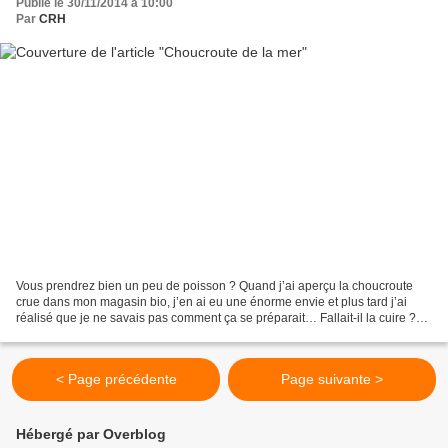
Publié le 30/11/2014 à 10:00
Par
CRH
Vous prendrez bien un peu de poisson ? Quand j’ai aperçu la choucroute
crue dans mon magasin bio, j’en ai eu une énorme envie et plus tard j’ai
réalisé que je ne savais pas comment ça se préparait… Fallait-il la cuire ?
Apparemment oui puisqu’elle était...
< Page précédente
Page suivante >
Hébergé par Overblog