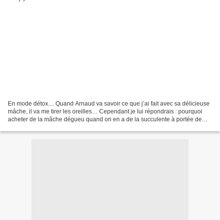
En mode détox.... Quand Arnaud va savoir ce que j’ai fait avec sa délicieuse
mâche, il va me tirer les oreilles… Cependant je lui répondrais : pourquoi
acheter de la mâche dégueu quand on en a de la succulente à portée de
main ? Même si par avance on...