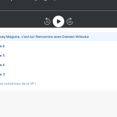
bey Maguire, c'est lui ! Rencontre avec Damien Witecka
e 6
e 5
e 4
e 3
s créatrices de la VF !
e 2
e 1
e Mektoub My Love arrive enfin ! Rencontre avec Shaïn Boumedine et Sal