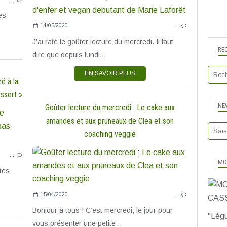
LIVRES DE CUISINE
POUR OU AVEC LES ENFANTS
es
14/05/2020
…
SANS LACTOSE
SANS SUCRE AJOUTÉ
J’ai raté le goûter lecture du mercredi. Il faut
RE
TESTÉ ET APPROUVÉ
dire que depuis lundi...
EN SAVOIR PLUS
é à la
essert »
NE
Goûter lecture du mercredi : Le cake aux
IGBAS SUCRÉ
amandes et aux pruneaux de Clea et son
CAKES SUCRÉS
coaching veggie
DESSERTS & DOUCEURS
…
GOÛTER LECTURE
MO
LIVRES DE CUISINE
tes
POUR OU AVEC LES ENFANTS
15/04/2020
…
TESTÉ ET APPROUVÉ
Bonjour à tous ! C’est mercredi, le jour pour
"Légu
vous présenter une petite...