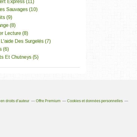
ert Express
(11)
tes Sauvages
(10)
its
(9)
ange
(8)
er Lecture
(8)
L'aide Des Surgelés
(7)
s
(6)
ts Et Chutneys
(5)
n droits d'auteur
Offre Premium
Cookies et données personnelles