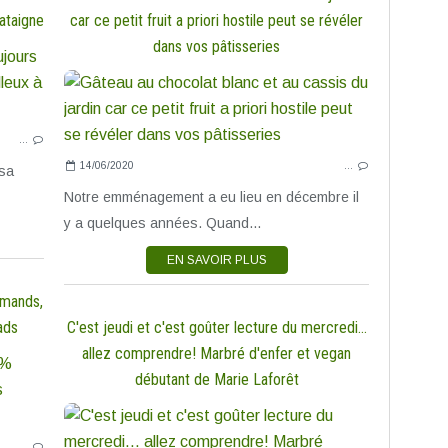
hataigne
car ce petit fruit a priori hostile peut se révéler
dans vos pâtisseries
CAKES SUCRÉS
CHOCOLAT!
DESSERTS & DOUCEURS
…
REPAS DE FÊTE
14/06/2020
…
SANS LACTOSE
 sa
Notre emménagement a eu lieu en décembre il
y a quelques années. Quand...
EN SAVOIR PLUS
rmands,
ads
C'est jeudi et c'est goûter lecture du mercredi...
allez comprendre! Marbré d'enfer et vegan
ANTIGASPI
débutant de Marie Laforêt
CAKES SUCRÉS
DESSERTS & DOUCEURS
…