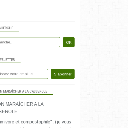
CHOCOLAT!
DESSERTS & DOUCEURS
GOÛTER LECTURE
LIVRES DE CUISINE
CHERCHE
POUR OU AVEC LES ENFANTS
SANS LACTOSE
SANS OEUF
SUCRÉ VÉGÉTAL
WSLETTER
CAKES SUCRÉS
N MARAÎCHER A LA CASSEROLE
DESSERTS & DOUCEURS
LIVRES DE CUISINE
GOÛTER LECTURE
SANS LACTOSE
mivore et compostophile" :) je vous
TESTÉ ET APPROUVÉ