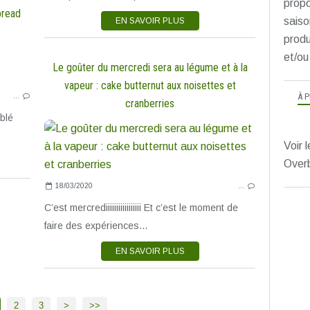
propo
nbread
saiso
EN SAVOIR PLUS
produ
et/ou
CAKES SALÉS
Le goûter du mercredi sera au légume et à la
CAKES SUCRÉS
vapeur : cake butternut aux noisettes et
À 
…
CUISINE EXPRESS
cranberries
POUR OU AVEC LES ENFANTS
 blé
SALÉ SANS GLUTEN
Voir l
SUCRÉ SANS GLUTEN
Over
TESTÉ ET APPROUVÉ
18/03/2020
…
C’est mercrediiiiiiiiiiiiiiiii Et c’est le moment de
faire des expériences...
EN SAVOIR PLUS
2
3
>
>>