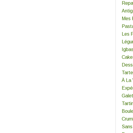
Repa
Antig
Mes 
Past
Les 
Légu
Igba
Cake
Dess
Tart
À La
Expér
Gale
Tarti
Boul
Crum
Sans