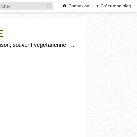
Connexion
+
Créer mon blog
E
"Légumivore et compostophile" :) je vous propose une cuisine gourmande, saine, de saison, souvent végétarienne. J'utilise des produits issus de l'agriculture biologique et/ou locale.