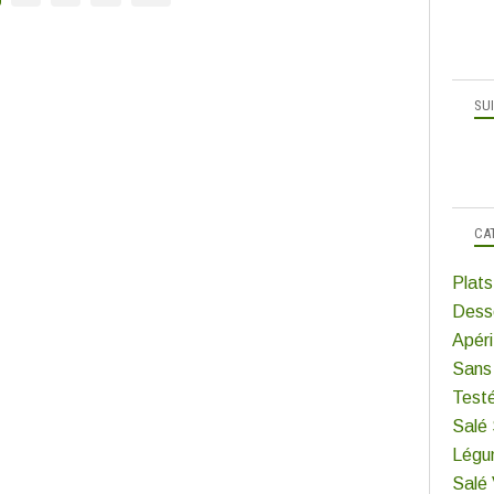
SU
CA
Plats
Dess
Apéri
Sans
Test
Salé
Légu
Salé