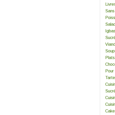
Livre
Sans
Pois
Sala
Igbas
Sucr
Viand
Soup
Plats
Choco
Pour
Tart
Cuisi
Sucr
Cuisi
Cuis
Cake