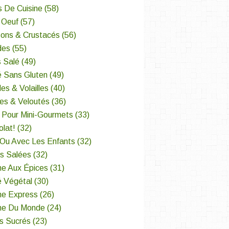
s De Cuisine
(58)
 Oeuf
(57)
sons & Crustacés
(56)
des
(55)
 Salé
(49)
é Sans Gluten
(49)
es & Volailles
(40)
es & Veloutés
(36)
 Pour Mini-Gourmets
(33)
lat!
(32)
 Ou Avec Les Enfants
(32)
es Salées
(32)
ne Aux Épices
(31)
é Végétal
(30)
ne Express
(26)
ine Du Monde
(24)
s Sucrés
(23)