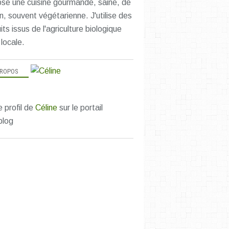
se une cuisine gourmande, saine, de
n, souvent végétarienne. J'utilise des
its issus de l'agriculture biologique
 locale.
PROPOS
CAKES SUCRÉS
e profil de
Céline
sur le portail
DESSERTS & DOUCEURS
blog
DESSERTS ÉPICÉS
EXPÉRIENCES UN PEU FOLLES
LÉGUMES EN DESSERT
LÉGUMES!
SANS LACTOSE
SUCRÉ SANS GLUTEN
TESTÉ ET APPROUVÉ