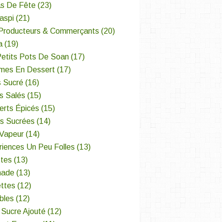
s De Fête
(23)
aspi
(21)
Producteurs & Commerçants
(20)
a
(19)
Petits Pots De Soan
(17)
mes En Dessert
(17)
s Sucré
(16)
s Salés
(15)
erts Épicés
(15)
es Sucrées
(14)
 Vapeur
(14)
iences Un Peu Folles
(13)
ttes
(13)
nade
(13)
ettes
(12)
bles
(12)
 Sucre Ajouté
(12)