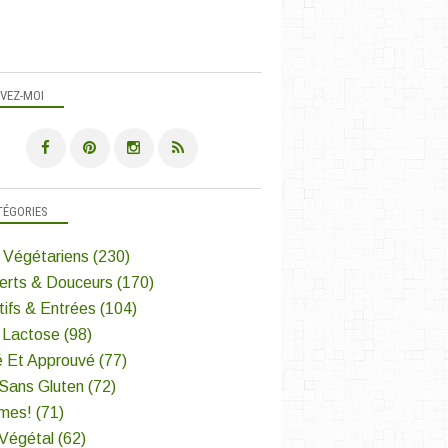
IVEZ-MOI
TÉGORIES
 Végétariens
(230)
erts & Douceurs
(170)
tifs & Entrées
(104)
 Lactose
(98)
é Et Approuvé
(77)
 Sans Gluten
(72)
mes!
(71)
 Végétal
(62)