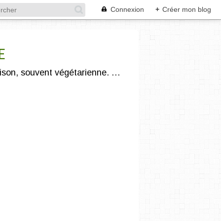
Connexion
+
Créer mon blog
E
"Légumivore et compostophile" :) je vous propose une cuisine gourmande, saine, de saison, souvent végétarienne. J'utilise des produits issus de l'agriculture biologique et/ou locale.