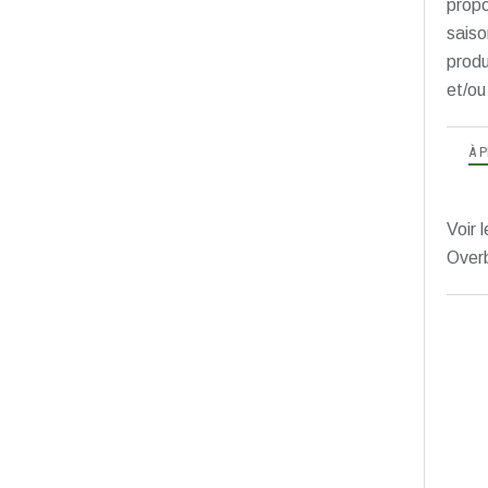
propo
saiso
produ
et/ou
À 
Voir l
Over