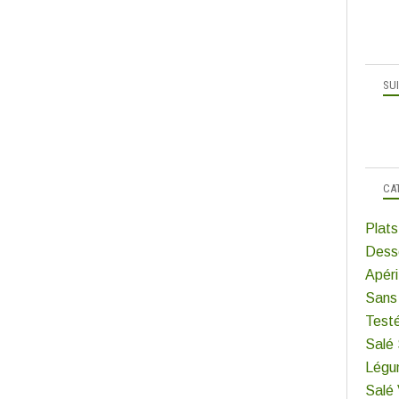
SU
CA
Plats
Dess
Apéri
Sans
Test
Salé
Légu
Salé