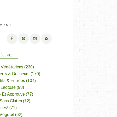
IVEZ-MOI
TÉGORIES
 Végétariens
(230)
erts & Douceurs
(170)
tifs & Entrées
(104)
 Lactose
(98)
é Et Approuvé
(77)
 Sans Gluten
(72)
mes!
(71)
 Végétal
(62)