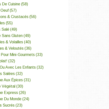
s De Cuisine
(58)
 Oeuf
(57)
sons & Crustacés
(56)
des
(55)
 Salé
(49)
é Sans Gluten
(49)
es & Volailles
(40)
es & Veloutés
(36)
 Pour Mini-Gourmets
(33)
lat!
(32)
 Ou Avec Les Enfants
(32)
es Salées
(32)
ne Aux Épices
(31)
é Végétal
(30)
ne Express
(26)
ine Du Monde
(24)
s Sucrés
(23)