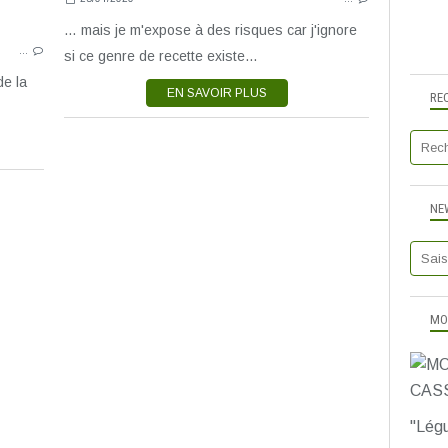
LÉGUMES!
PLATS POUR MINI-GOURMETS
… mais je m'expose à des risques car j'ignore
…
SALÉ SANS GLUTEN
si ce genre de recette existe...
PLATS FLEXI
de la
EN SAVOIR PLUS
RE
NE
MO
"Légu