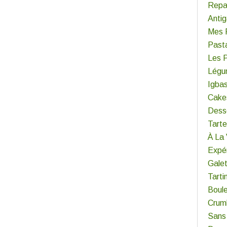
Repa
Antig
Mes 
Past
Les 
Légu
Igba
Cake
Dess
Tart
À La
Expér
Gale
Tarti
Boul
Crum
Sans