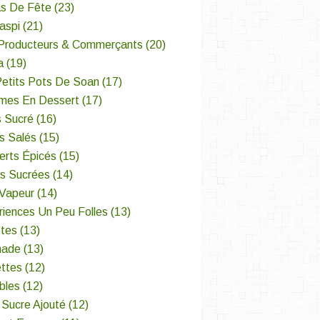
s De Fête
(23)
aspi
(21)
Producteurs & Commerçants
(20)
a
(19)
Petits Pots De Soan
(17)
mes En Dessert
(17)
s Sucré
(16)
s Salés
(15)
erts Épicés
(15)
es Sucrées
(14)
 Vapeur
(14)
iences Un Peu Folles
(13)
ttes
(13)
nade
(13)
ettes
(12)
bles
(12)
 Sucre Ajouté
(12)