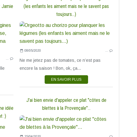
t Jamie
(les enfants les aiment mais ne le savent pas
toujours...)
LÉGUMES!
MES PRODUCTEURS & COMMERÇANTS
PASTA
08/05/2020
…
PLATS POUR MINI-GOURMETS
…
VIANDES & VOLAILLES
Ne me jetez pas de tomates, ce n’est pas
PLATS FLEXI
ile
encore la saison ! Bon, ok, ça...
EN SAVOIR PLUS
J'ai bien envie d'appeler ce plat "côtes de
ne idée
blettes à la Provençale"...
t :)
IGBAS SALÉ
25/04/2020
…