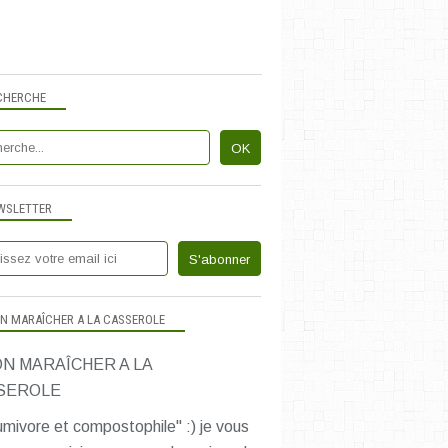
PLATS POUR MINI-GOURMETS
SALÉ SANS GLUTEN
PLATS FLEXI
CHERCHE
WSLETTER
N MARAÎCHER A LA CASSEROLE
mivore et compostophile" :) je vous