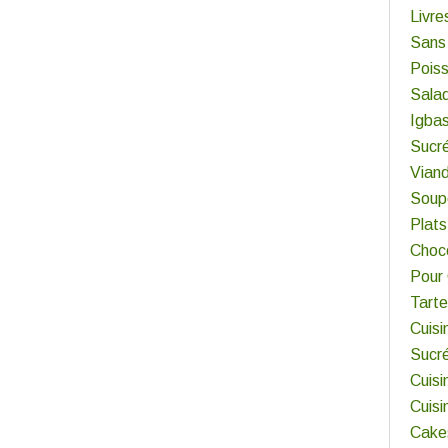
Livre
Sans
Pois
Sala
Igbas
Sucr
Viand
Soup
Plats
Choco
Pour
Tart
Cuisi
Sucr
Cuisi
Cuis
Cake