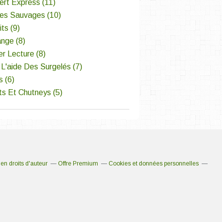
ert Express
(11)
tes Sauvages
(10)
its
(9)
ange
(8)
er Lecture
(8)
L'aide Des Surgelés
(7)
s
(6)
ts Et Chutneys
(5)
n droits d'auteur
Offre Premium
Cookies et données personnelles