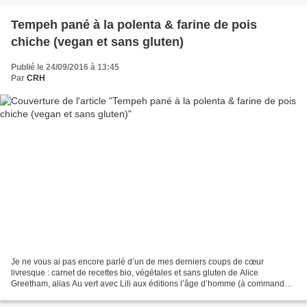
Tempeh pané à la polenta & farine de pois
chiche (vegan et sans gluten)
Publié le 24/09/2016 à 13:45
Par
CRH
Je ne vous ai pas encore parlé d’un de mes derniers coups de cœur
livresque : carnet de recettes bio, végétales et sans gluten de Alice
Greetham, alias Au vert avec Lili aux éditions l’âge d’homme (à commander
chez votre libraire préféré). Il parait que...