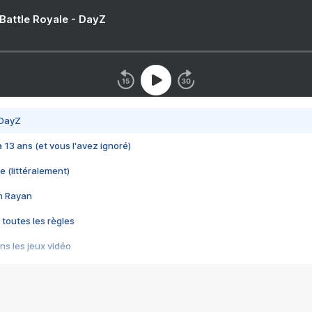
 Battle Royale - DayZ
 DayZ
 a 13 ans (et vous l'avez ignoré)
e (littéralement)
im Rayan
 toutes les règles
s les jeux vidéo
us choquant de Rockstar ? - Le scandale BULLY
e plus moche de Steam