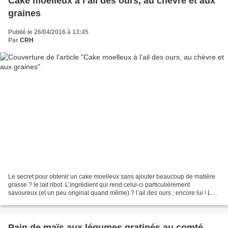
Cake moelleux à l’ail des ours, au chèvre et aux
graines
Publié le 26/04/2016 à 13:45
Par
CRH
Le secret pour obtenir un cake moelleux sans ajouter beaucoup de matière
grasse ? le lait ribot. L’ingrédient qui rend celui-ci particulièrement
savoureux (et un peu original quand même) ? l’ail des ours ; encore lui ! Le
tout avec de la farine complète....
Pain de maïs aux légumes gratinés au comté