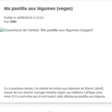
Ma pastilla aux légumes (vegan)
Publié le 16/08/2016 à 14:19
Par
CRH
Il y a quelques temps, j’ai réalisé les bricks aux légumes de Marie Laforêt,
issues de son dernier ouvrage Helathy vegan aux éditions LaPlage (une
mine !!) Ce sont elles qui m’ont inspiré cette délicieuse pastilla aux légumes.
Facile et rapide à réaliser...