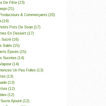
s De Fête
(23)
aspi
(21)
Producteurs & Commerçants
(20)
a
(19)
Petits Pots De Soan
(17)
mes En Dessert
(17)
s Sucré
(16)
s Salés
(15)
erts Épicés
(15)
es Sucrées
(14)
 Vapeur
(14)
iences Un Peu Folles
(13)
ttes
(13)
nade
(13)
ettes
(12)
bles
(12)
 Sucre Ajouté
(12)