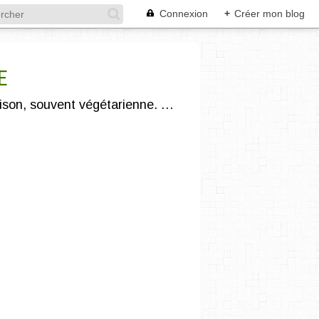
Connexion
+
Créer mon blog
E
"Légumivore et compostophile" :) je vous propose une cuisine gourmande, saine, de saison, souvent végétarienne. J'utilise des produits issus de l'agriculture biologique et/ou locale.