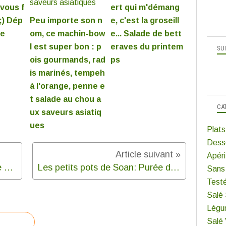
vous f
ert qui m'démang
;) Dép
Peu importe son n
e, c'est la groseill
ie
om, ce machin-bow
e... Salade de bett
l est super bon : p
eraves du printem
SU
ois gourmands, rad
ps
is marinés, tempeh
à l'orange, penne e
t salade au chou a
CA
ux saveurs asiatiq
ues
Plats
Dess
Apéri
Tartelettes fines basilic, tomate cerise, jambon de parme, roquette et chèvre
Les petits pots de Soan: Purée de haricots verts à l'ail et au thym
Sans
Test
Salé
Légu
Salé