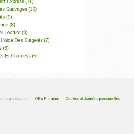
ert Express
(11)
tes Sauvages
(10)
its
(9)
ange
(8)
er Lecture
(8)
L'aide Des Surgelés
(7)
s
(6)
ts Et Chutneys
(5)
n droits d'auteur
Offre Premium
Cookies et données personnelles