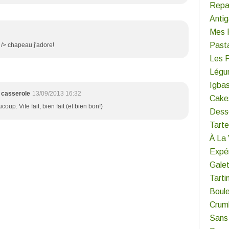
Repa
Antig
Mes 
Past
/> chapeau j'adore!
Les 
Légu
Igba
 casserole
13/09/2013 16:32
Cake
oup. Vite fait, bien fait (et bien bon!)
Dess
Tart
À La
Expér
Gale
Tarti
Boul
Crum
Sans