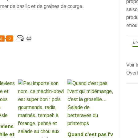
propo
emer de basilic et de graines de courge.
saiso
produ
et/ou
st
0
À 
Voir l
Over
eviens
ile et
Quand c'est pas l'v