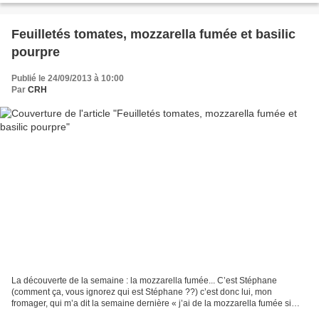
Feuilletés tomates, mozzarella fumée et basilic
pourpre
Publié le 24/09/2013 à 10:00
Par
CRH
La découverte de la semaine : la mozzarella fumée... C’est Stéphane
(comment ça, vous ignorez qui est Stéphane ??) c’est donc lui, mon
fromager, qui m’a dit la semaine dernière « j’ai de la mozzarella fumée si
vous voulez » et puis, comme j’en ai la fâcheuse...