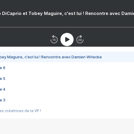
 DiCaprio et Tobey Maguire, c'est lui ! Rencontre avec Dam
bey Maguire, c'est lui ! Rencontre avec Damien Witecka
e 6
e 5
e 4
e 3
s créatrices de la VF !
e 2
e 1