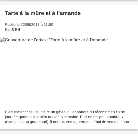
Tarte à la mûre et à l’amande
Publié le 22/09/2013 à 11:00
Par
CRH
C'est dimanche! Il faut faire un gâteau: il apportera du réconfort en fin de
journée quand on sentira arriver la semaine. Et si on est peu nombreux
(et/ou pas trop gourmand), il nous accomagnera en début de semaine pour
nous rappeler les douceurs du weekend......