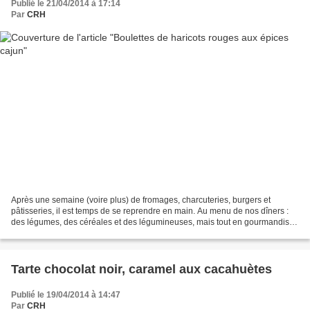
Publié le 21/04/2014 à 17:14
Par
CRH
Après une semaine (voire plus) de fromages, charcuteries, burgers et
pâtisseries, il est temps de se reprendre en main. Au menu de nos dîners :
des légumes, des céréales et des légumineuses, mais tout en gourmandise,
évidemment, pour éviter la frustration......
Tarte chocolat noir, caramel aux cacahuètes
Publié le 19/04/2014 à 14:47
Par
CRH