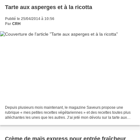
Tarte aux asperges et à la ricotta
Publié le 25/04/2014 à 10:56
Par
CRH
Depuis plusieurs mois maintenant, le magazine Saveurs propose une
rubrique « mes petites recettes végétariennes » et des recettes toutes plus
alléchantes les unes que les autres. J’ai jeté mon dévolu sur la tarte aux
asperges et ricotta du n°209 d’avril...
Crème de maïs express pour entrée fraîcheur