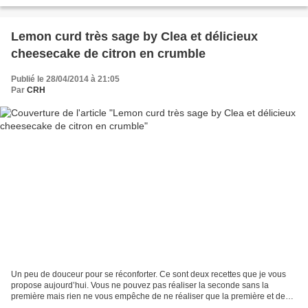
du frigo avant le départ...
Lemon curd très sage by Clea et délicieux
cheesecake de citron en crumble
Publié le 28/04/2014 à 21:05
Par
CRH
Un peu de douceur pour se réconforter. Ce sont deux recettes que je vous
propose aujourd’hui. Vous ne pouvez pas réaliser la seconde sans la
première mais rien ne vous empêche de ne réaliser que la première et de
vous en faire des tartines !! Ces deux...