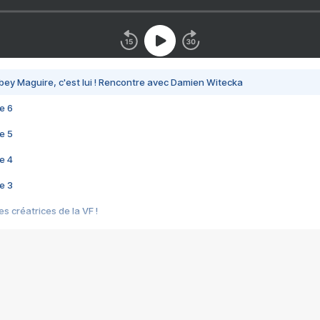
bey Maguire, c'est lui ! Rencontre avec Damien Witecka
e 6
e 5
e 4
e 3
s créatrices de la VF !
e 2
e 1
e Mektoub My Love arrive enfin ! Rencontre avec Shaïn Boumedine et Sal
i : après Toni en famille