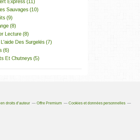
ert Express
(11)
tes Sauvages
(10)
its
(9)
ange
(8)
er Lecture
(8)
L'aide Des Surgelés
(7)
s
(6)
ts Et Chutneys
(5)
n droits d'auteur
Offre Premium
Cookies et données personnelles