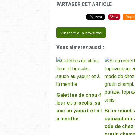
PARTAGER CET ARTICLE
Repo
S'inscrire à la newsletter
Vous aimerez aussi :
Galettes de chou-f
leur et brocolis, sa
uce au yaourt et à l
Si on remetta
a menthe
opinambour à
ode de chez
gratin champ