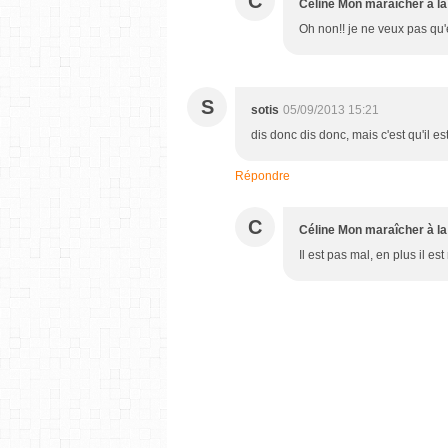
C
Céline Mon maraîcher à la
Oh non!! je ne veux pas qu'ell
S
sotis
05/09/2013 15:21
dis donc dis donc, mais c'est qu'il e
Répondre
C
Céline Mon maraîcher à la
Il est pas mal, en plus il est