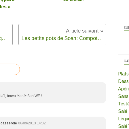
les a
SU
Apéro express: Rillettes de maquereau
Les petits pots de Soan: Compote de petites bananes et noix de coco
CA
Plats
Dess
Apéri
laît, bravo !<br /> Bon WE !
Sans
Test
Salé
Légu
 casserole
06/09/2013 14:32
Salé