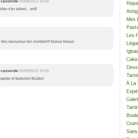
 casserole
05/09/2013 19:04
Repa
es s'en aillent... sniff
Antig
Mes 
Past
Les 
st très savoureux ton crumble!!!! bisous bisous
Légu
Igba
Cake
Dess
 casserole
05/09/2013 19:05
Tart
 rapide et fastoche! Bizàtoi!
À La
Expér
Gale
Tarti
Boul
Crum
Sans