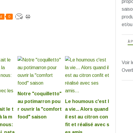
propo
saiso
produ
st
0
et/ou
À 
Voir l
Over
Notre "coquilletto"
au potimarron pou
Le houmous c'est l
it le t
r ouvrir la "comfort
a vie... Alors quand
 la m
food" saison
il est au citron con
 nous:
fit et réalisé avec s
i, pata
es amis...