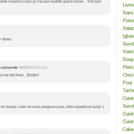
ite revient à Clea: je n'ai pas modifié grand chose... Très bon
Livre
Sans
Pois
Sala
Igbas
/> Bises
Sucr
Viand
Soup
Plats
 casserole
06/09/2013 14:31
Choco
me fait rêver... Bizàtoi!
Pour
Tart
Cuisi
Sucr
t en masse, mais ne nous plaignons pas, elles repartiront aussi :(
Cuisi
Cuis
Cake