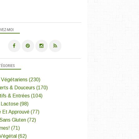
IVEZ-MOI
TÉGORIES
 Végétariens
(230)
erts & Douceurs
(170)
tifs & Entrées
(104)
 Lactose
(98)
é Et Approuvé
(77)
 Sans Gluten
(72)
mes!
(71)
 Végétal
(62)