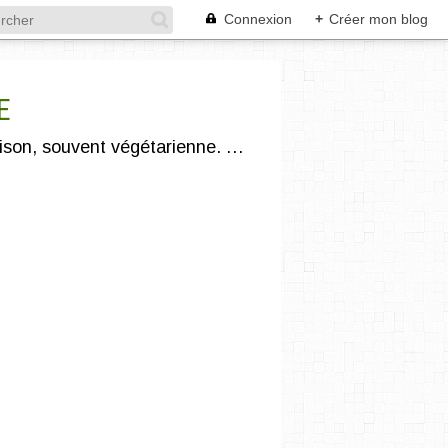
Connexion
+
Créer mon blog
E
"Légumivore et compostophile" :) je vous propose une cuisine gourmande, saine, de saison, souvent végétarienne. J'utilise des produits issus de l'agriculture biologique et/ou locale.