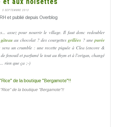
 et aux noisettes
5 SEPTEMBRE 2013
RH et publié depuis Overblog
s... assez pour nourrir le village. Il faut donc redoubler
n
gâteau
au chocolat ? des courgettes
grillées
? une
purée
 ce sera un crumble : une recette piquée à Clea (encore &
u de fenouil et parfumé le tout au thym et à l’origan, changé
... rien que ça ;-)
re "Rice" de la boutique "Bergamote"!!