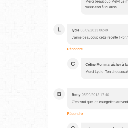
Merci beaucoup Mély! Le mér
week-end à toi aussi!
L
lydie
06/09/2013 06:49
J'aime beaucoup cette recette ! <br 
Répondre
C
Céline Mon maraîcher à la
Merci Lydie! Ton cheesecake 
B
Betty
05/09/2013 17:40
C'est vrai que les courgettes arriven
Répondre