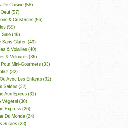
s De Cuisine
(58)
 Oeuf
(57)
sons & Crustacés
(56)
des
(55)
 Salé
(49)
é Sans Gluten
(49)
es & Volailles
(40)
es & Veloutés
(36)
 Pour Mini-Gourmets
(33)
lat!
(32)
 Ou Avec Les Enfants
(32)
es Salées
(32)
ne Aux Épices
(31)
é Végétal
(30)
ne Express
(26)
ine Du Monde
(24)
s Sucrés
(23)