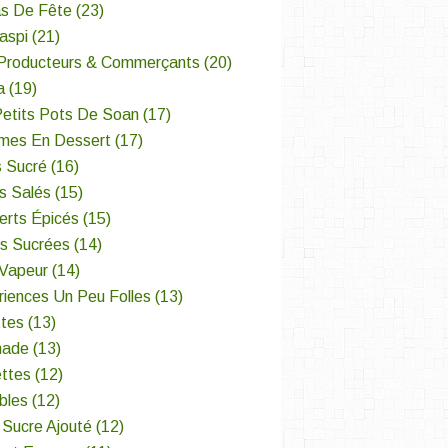
s De Fête
(23)
aspi
(21)
Producteurs & Commerçants
(20)
a
(19)
Petits Pots De Soan
(17)
mes En Dessert
(17)
s Sucré
(16)
s Salés
(15)
erts Épicés
(15)
es Sucrées
(14)
 Vapeur
(14)
iences Un Peu Folles
(13)
ttes
(13)
nade
(13)
ettes
(12)
bles
(12)
 Sucre Ajouté
(12)