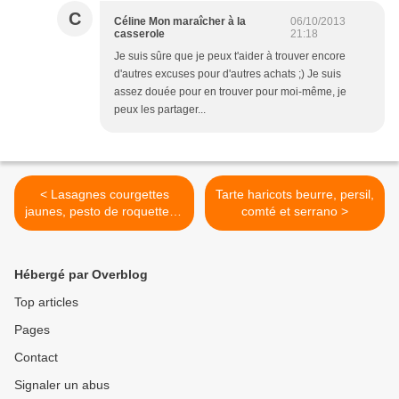
C
Céline Mon maraîcher à la
06/10/2013
casserole
21:18
Je suis sûre que je peux t'aider à trouver encore
d'autres excuses pour d'autres achats ;) Je suis
assez douée pour en trouver pour moi-même, je
peux les partager...
< Lasagnes courgettes
Tarte haricots beurre, persil,
jaunes, pesto de roquette et
comté et serrano >
crème de noisette
Hébergé par Overblog
Top articles
Pages
Contact
Signaler un abus