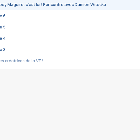
bey Maguire, c'est lui ! Rencontre avec Damien Witecka
e 6
e 5
e 4
e 3
s créatrices de la VF !
e 2
e 1
e Mektoub My Love arrive enfin ! Rencontre avec Shaïn Boumedine et Sal
i : après Toni en famille
elle réalise le bouleversant Dites lui que je l'aime
ais ! Rencontre autour de Vie privée de Rebecca Zlotowski
 de Marguerite, Grave... Rencontre avec Ella Rumpf