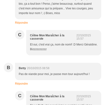
bio, ça a tout bon ! Perso, j'aime beaucoup, surtout quand
c'est mon amoureux qui la prépare... Vive les courges, peu
importe leur nom ! ;-) Bises, miss
Répondre
C
Céline Mon Maraîcher à la
22/10/2015
casserole
15:57
Et oui, c'est vrai ça, nom de nom!! :D Merci Géraldine.
Bizzzzzzzzzz
B
Betty
20/10/2015 08:58
Pas de viande pour moi, je passe mon tour aujourd'hui !
Répondre
C
Céline Mon Maraîcher à la
22/10/2015
casserole
15:57