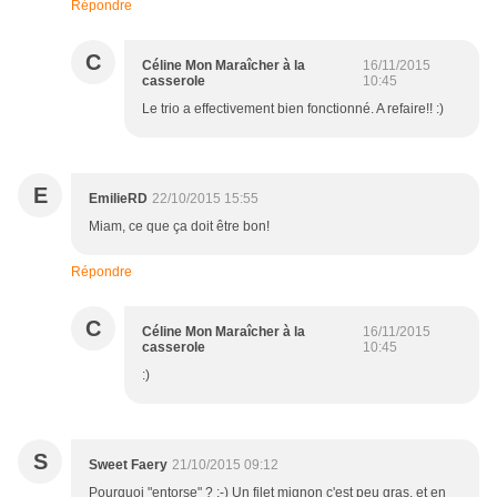
Répondre
C
Céline Mon Maraîcher à la
16/11/2015
casserole
10:45
Le trio a effectivement bien fonctionné. A refaire!! :)
E
EmilieRD
22/10/2015 15:55
Miam, ce que ça doit être bon!
Répondre
C
Céline Mon Maraîcher à la
16/11/2015
casserole
10:45
:)
S
Sweet Faery
21/10/2015 09:12
Pourquoi "entorse" ? ;-) Un filet mignon c'est peu gras, et en