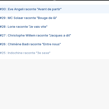
#30 : Eve Angeli raconte "Avant de partir"
#29 : MC Solaar raconte "Bouge de là"
28 : Lorie raconte "Je vais vite"
#27 : Christophe Willem raconte "Jacques a dit"
#26 : Chimène Badi raconte "Entre nous"
#25 : Indochine raconte "3e sexe"
#24 : Zaho raconte "C'est chelou"
#23 : Patrick Bruel raconte "Au café des délices"
#22 : Kyo raconte "Le chemin"
#21 : Nolwenn Leroy raconte "Cassé"
#20 : Patrick Hernandez raconte "Born to be alive"
#19 : Lorie raconte "Près de moi"