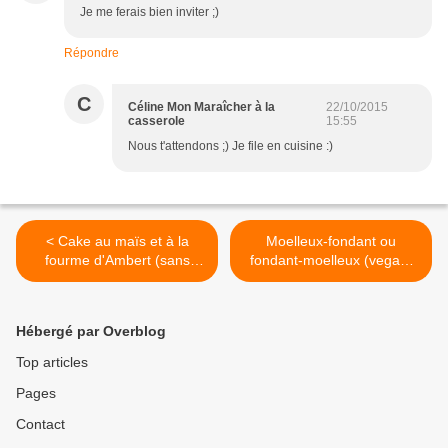
Je me ferais bien inviter ;)
Répondre
C
Céline Mon Maraîcher à la
22/10/2015
casserole
15:55
Nous t'attendons ;) Je file en cuisine :)
< Cake au maïs et à la
Moelleux-fondant ou
fourme d'Ambert (sans
fondant-moelleux (vegan)
gluten)
trop mmmm au potimarron
>
Hébergé par Overblog
Top articles
Pages
Contact