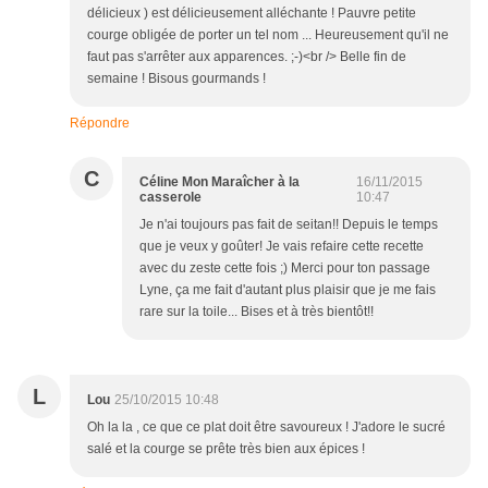
délicieux ) est délicieusement alléchante ! Pauvre petite
courge obligée de porter un tel nom ... Heureusement qu'il ne
faut pas s'arrêter aux apparences. ;-)<br /> Belle fin de
semaine ! Bisous gourmands !
Répondre
C
Céline Mon Maraîcher à la
16/11/2015
casserole
10:47
Je n'ai toujours pas fait de seitan!! Depuis le temps
que je veux y goûter! Je vais refaire cette recette
avec du zeste cette fois ;) Merci pour ton passage
Lyne, ça me fait d'autant plus plaisir que je me fais
rare sur la toile... Bises et à très bientôt!!
L
Lou
25/10/2015 10:48
Oh la la , ce que ce plat doit être savoureux ! J'adore le sucré
salé et la courge se prête très bien aux épices !