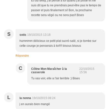
Et oui Betty, j'ai pensé à toi quand j'ai posté et me
suis dit que tu ne prendrais peut-être pas le temps de
passer et puis finalement si! Bon, la prochaine
recette sera végé ou ne sera pas!! Bises
S
sotis
19/10/2015 13:18
hummmm délicieux ce petit plat sucré-salé, si je tombe sur
cette courge je penserais à toi!!!! bisous bisous
Répondre
C
Céline Mon Maraîcher à la
22/10/2015
casserole
15:56
Tu vas voir, elle a l'air terrible :) Bises
L
la nonna
19/10/2015 08:24
j en aurais bien mangé