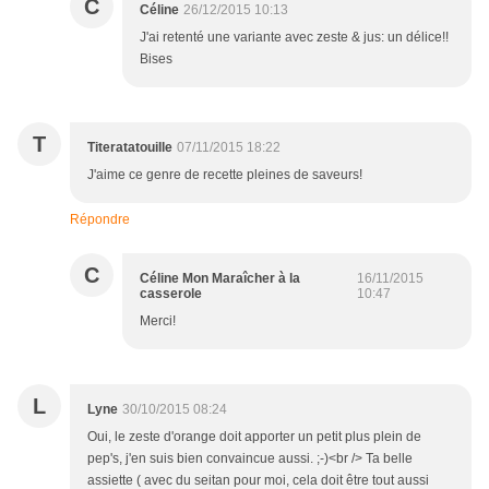
C
Céline
26/12/2015 10:13
J'ai retenté une variante avec zeste & jus: un délice!!
Bises
T
Titeratatouille
07/11/2015 18:22
J'aime ce genre de recette pleines de saveurs!
Répondre
C
Céline Mon Maraîcher à la
16/11/2015
casserole
10:47
Merci!
L
Lyne
30/10/2015 08:24
Oui, le zeste d'orange doit apporter un petit plus plein de
pep's, j'en suis bien convaincue aussi. ;-)<br /> Ta belle
assiette ( avec du seitan pour moi, cela doit être tout aussi