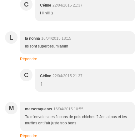
C
Céline
22/04/2015 21:37
Hi hi!! ;)
L
la nonna
16/04/2015 13:15
ils sont superbes, miamm
Répondre
C
Céline
22/04/2015 21:37
:)
M
metscraquants
16/04/2015 10:55
Tu m'envoies des flocons de pois chiches ? Jen ai pas et tes
muffins ont l'air juste trop bons
Répondre