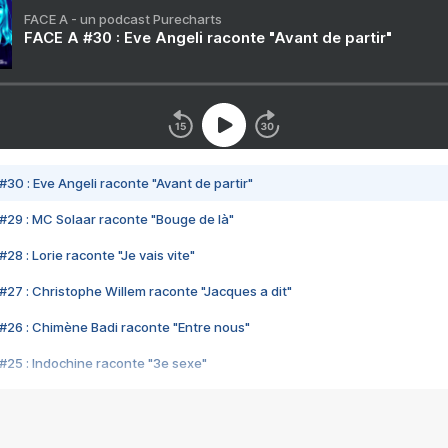
FACE A - un podcast Purecharts
FACE A #30 : Eve Angeli raconte "Avant de partir"
#30 : Eve Angeli raconte "Avant de partir"
#29 : MC Solaar raconte "Bouge de là"
28 : Lorie raconte "Je vais vite"
#27 : Christophe Willem raconte "Jacques a dit"
#26 : Chimène Badi raconte "Entre nous"
#25 : Indochine raconte "3e sexe"
#24 : Zaho raconte "C'est chelou"
#23 : Patrick Bruel raconte "Au café des délices"