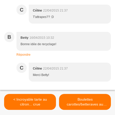
C
Céline
22/04/2015 21:37
T'attrapes?? :D
B
Betty
16/04/2015 10:32
Bonne idée de recyclage!
Répondre
C
Céline
22/04/2015 21:37
Merci Betty!
< Incroyable tarte au
Boulettes
citron... crue
carottes/betteraves au
chèvre et aux noisettes >