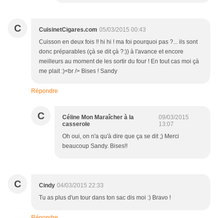
C
CuisinetCigares.com
05/03/2015 00:43
Cuisson en deux fois !! hi hi ! ma foi pourquoi pas ?... ils sont
donc préparables (çà se dit çà ?:)) à l'avance et encore
meilleurs au moment de les sortir du four ! En tout cas moi çà
me plait :)<br /> Bises ! Sandy
Répondre
C
Céline Mon Maraîcher à la
09/03/2015
casserole
13:07
Oh oui, on n'a qu'à dire que ça se dit ;) Merci
beaucoup Sandy. Bises!!
C
Cindy
04/03/2015 22:33
Tu as plus d'un tour dans ton sac dis moi :) Bravo !
Répondre