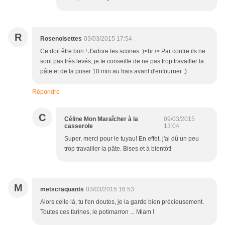
R
Rosenoisettes
03/03/2015 17:54
Ce doit être bon ! J'adore les scones :)<br /> Par contre ils ne
sont pas très levés, je te conseille de ne pas trop travailler la
pâte et de la poser 10 min au frais avant d'enfourner ;)
Répondre
C
Céline Mon Maraîcher à la
09/03/2015
casserole
13:04
Super, merci pour le tuyau! En effet, j'ai dû un peu
trop travailler la pâte. Bises et à bientôt!
M
metscraquants
03/03/2015 16:53
Alors celle là, tu t'en doutes, je la garde bien précieusement.
Toutes ces farines, le potimarron ... Miam !