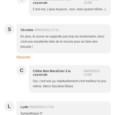
casserole
13:08
C'est vrai ;) (pas toujours...bon, mais quand même...)
S
Sécotine
05/03/2015 17:31
En plus, le scone ne supporte pas trop les lendemains, donc
c'est une excellente idée de le recuire pour en faire des
biscuits !
Répondre
C
Céline Mon Maraîcher à la
09/03/2015
casserole
13:08
Oui, c'est vrai ça, habituellement c'est meilleur le jour
même. Merci Sécotine! Bises
L
Lydie
05/03/2015 17:01
Sympathique !!!