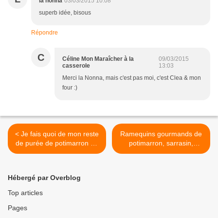
la nonna
03/03/2015 10:08
superb idée, bisous
Répondre
C
Céline Mon Maraîcher à la
09/03/2015
casserole
13:03
Merci la Nonna, mais c'est pas moi, c'est Clea & mon
four :)
< Je fais quoi de mon reste
Ramequins gourmands de
de purée de potimarron ? :
potimarron, sarrasin,
encore des galettes pardi,
roquefort & noix >
mais avec du sarrasin & de
la scarmoza dedans
Hébergé par Overblog
Top articles
Pages