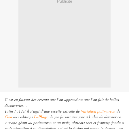
Publicité
C’est en faisant des erreurs que l’on apprend ou que l’on fait de belles
découvertes…
Tatin ! ;) Ici il s’agit d’une recette extraite de
Variation potimarron
de
Clea
aux éditions
LaPlage
. Je me faisais une joie à l’idée de dévorer ce
« scone géant au potimarron et au maïs, abricots secs et fromage fondu »
mais déception à la dégustation : c’est la farine qui prend le dessus… ce