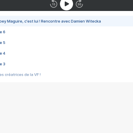
bey Maguire, c'est lui ! Rencontre avec Damien Witecka
e 6
e 5
e 4
e 3
s créatrices de la VF !
e 2
e 1
e Mektoub My Love arrive enfin ! Rencontre avec Shaïn Boumedine et Sal
i : après Toni en famille
elle réalise le bouleversant Dites lui que je l'aime