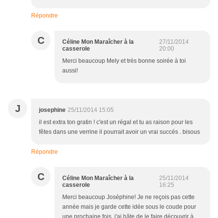
Répondre
C
Céline Mon Maraîcher à la
27/11/2014
casserole
20:00
Merci beaucoup Mely et très bonne soirée à toi
aussi!
J
josephine
25/11/2014 15:05
il est extra ton gratin ! c'est un régal et tu as raison pour les
fêtes dans une verrine il pourrait avoir un vrai succés . bisous
Répondre
C
Céline Mon Maraîcher à la
25/11/2014
casserole
16:25
Merci beaucoup Joséphine! Je ne reçois pas cette
année mais je garde cette idée sous le coude pour
une prochaine fois, j'ai hâte de le faire découvrir à