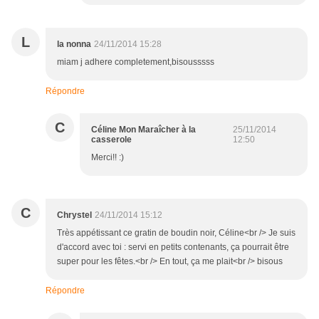
L
la nonna
24/11/2014 15:28
miam j adhere completement,bisousssss
Répondre
C
Céline Mon Maraîcher à la
25/11/2014
casserole
12:50
Merci!! :)
C
Chrystel
24/11/2014 15:12
Très appétissant ce gratin de boudin noir, Céline<br /> Je suis
d'accord avec toi : servi en petits contenants, ça pourrait être
super pour les fêtes.<br /> En tout, ça me plait<br /> bisous
Répondre