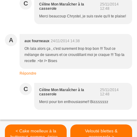
C
Céline Mon Maraîcher à la
25/11/2014
casserole
12:48
Merci beaucoup Chrystel, je suis ravie qu'il te plaise!
A
aux fourneaux
24/11/2014 14:38
Oh lala alors ça , c'est surement trop trop bon !!! Tout ce
mélange de saveurs et ce croustillant moi je craque !!! Top ta
recette .<br /> Bises
Répondre
C
Céline Mon Maraîcher à la
25/11/2014
casserole
12:48
Merci pour ton enthousiasme!! Bizzzzzzzz
< Cake moelleux à la
Velouté blettes &
butternut, pomme, épices,
gorgonzola >