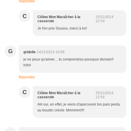
Répondre
C
Céline Mon Maraîcher à la
25/11/2014
casserole
12:54
Je t'en prie Sousou, merci à toi!
G
gridelle
24/11/2014 18:06
je ne peux qu'aimer.... tu comprendras pourquoi demain!!
hi!hi!
Répondre
C
Céline Mon Maraîcher à la
25/11/2014
casserole
12:54
AH oui, en effet, je viens d'apercevoir ton pain perdu
au boudin créole: Mmmmm!!!!