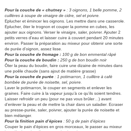
Pour la couche de « chutney »
: 3 oignons, 1 belle pomme, 2
cuillères à soupe de vinaigre de cidre, sel et poivre.
Eplucher et émincer les oignons. Les mettre dans une casserole.
Eplucher, ôter le trognon et couper la pomme en cubes, les
ajouter aux oignons. Verser le vinaigre, saler, poivrer. Ajouter 2
petits verres d’eau et laisser cuire à couvert pendant 20 minutes
environ. Passer la préparation au mixeur pour obtenir une sorte
de purée d’oignon, assez lisse.
Pour la couche de fromage :
100 g de bon emmental râpé
Pour la couche de boudin :
250 g de bon boudin noir
Ôter la peau du boudin, faire cuire une dizaine de minutes dans
une poêle chaude (sans ajout de matière grasse)
Pour la couche de purée
: 1 potimarron, 1 cuillère à café
bombée de purée de noisette, sel, poivre.
Laver le potimarron, le couper en segments et enlever les
graines. Faire cuire à la vapeur jusqu’à ce qu’ils soient tendres.
Laisser refroidir un peu (pour ne pas vous brûler…) avant
d’enlever la peau et de mettre la chair dans un saladier. Ecraser
au presse-purée, saler, poivrer, ajouter la purée de noisette et
bien mélanger.
Pour la finition pain d’épices
: 50 g de pain d’épices
Couper le pain d’épices en gros morceaux, le passer au mixeur