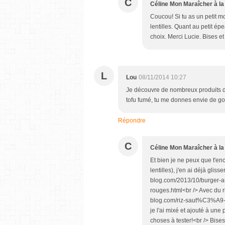
C
Céline Mon Maraîcher à la
Coucou! Si tu as un petit m
lentilles. Quant au petit ép
choix. Merci Lucie. Bises e
L
Lou
08/11/2014 10:27
Je découvre de nombreux produits don
tofu fumé, tu me donnes envie de goû
Répondre
C
Céline Mon Maraîcher à la
Et bien je ne peux que t'en
lentilles), j'en ai déjà gli
blog.com/2013/10/burger
rouges.html<br /> Avec du 
blog.com/riz-saut%C3%A9-
je l'ai mixé et ajouté à une
choses à tester!<br /> Bis