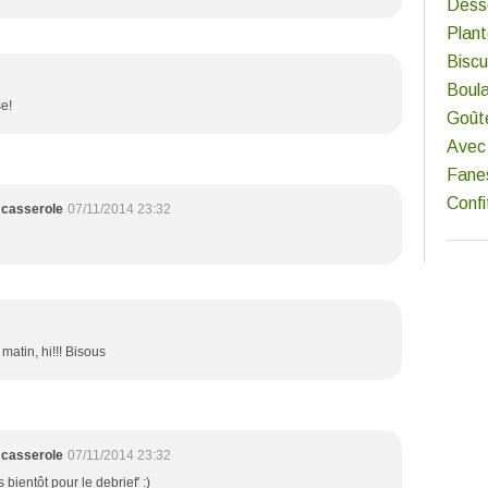
Dess
Plan
Biscu
Boul
se!
Goût
Avec 
Fane
Confi
 casserole
07/11/2014 23:32
 matin, hi!!! Bisous
 casserole
07/11/2014 23:32
ès bientôt pour le debrief' :)