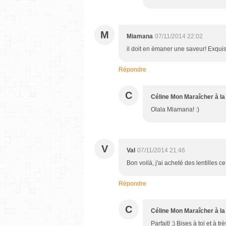
M
Miamana
07/11/2014 22:02
il doit en émaner une saveur! Exqui
Répondre
C
Céline Mon Maraîcher à la
Olala Miamana! :)
V
Val
07/11/2014 21:46
Bon voilà, j'ai acheté des lentilles ce
Répondre
C
Céline Mon Maraîcher à la
Parfait! ;) Bises à toi et à tr