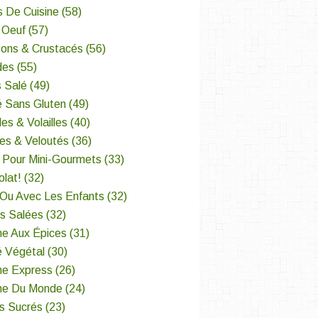
s De Cuisine
(58)
 Oeuf
(57)
sons & Crustacés
(56)
des
(55)
 Salé
(49)
é Sans Gluten
(49)
es & Volailles
(40)
es & Veloutés
(36)
 Pour Mini-Gourmets
(33)
lat!
(32)
 Ou Avec Les Enfants
(32)
es Salées
(32)
ne Aux Épices
(31)
é Végétal
(30)
ne Express
(26)
ine Du Monde
(24)
s Sucrés
(23)