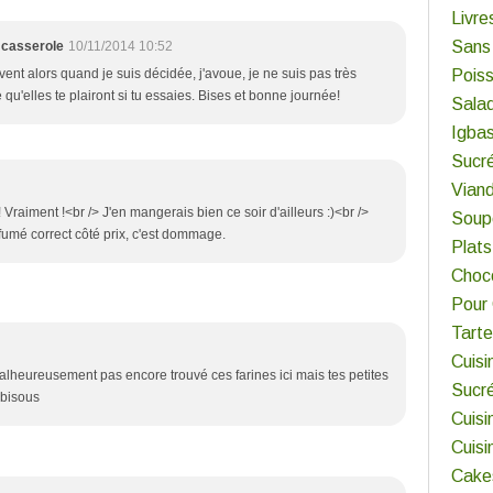
Livre
Sans
 casserole
10/11/2014 10:52
ent alors quand je suis décidée, j'avoue, je ne suis pas très
Pois
e qu'elles te plairont si tu essaies. Bises et bonne journée!
Sala
Igbas
Sucr
Viand
raiment !<br /> J'en mangerais bien ce soir d'ailleurs :)<br />
Soup
u fumé correct côté prix, c'est dommage.
Plats
Choco
Pour
Tart
Cuisi
 malheureusement pas encore trouvé ces farines ici mais tes petites
Sucr
 bisous
Cuisi
Cuis
Cake