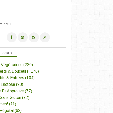
IVEZ-MOI
TÉGORIES
 Végétariens
(230)
erts & Douceurs
(170)
tifs & Entrées
(104)
 Lactose
(98)
é Et Approuvé
(77)
 Sans Gluten
(72)
mes!
(71)
 Végétal
(62)