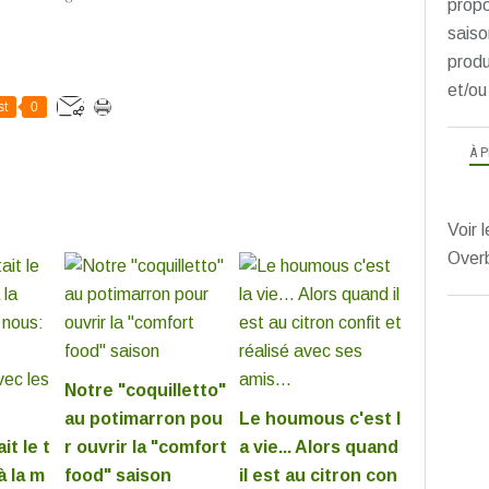
propo
saiso
produ
et/ou
st
0
À 
Voir l
Over
Notre "coquilletto"
au potimarron pou
Le houmous c'est l
it le t
r ouvrir la "comfort
a vie... Alors quand
 la m
food" saison
il est au citron con