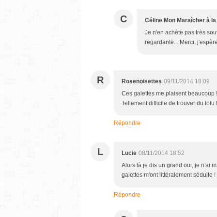
C
Céline Mon Maraîcher à la
Je n'en achète pas très souv
regardante... Merci, j'espèr
R
Rosenoisettes
09/11/2014 18:09
Ces galettes me plaisent beaucoup ! V
Tellement difficile de trouver du tof
Répondre
L
Lucie
08/11/2014 18:52
Alors là je dis un grand oui, je n'ai
galettes m'ont littéralement séduite !
Répondre