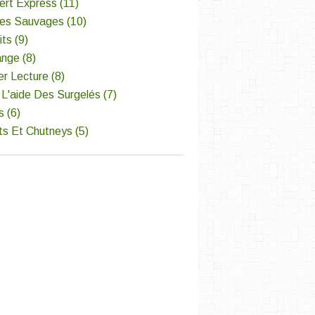
ert Express
(11)
tes Sauvages
(10)
its
(9)
ange
(8)
er Lecture
(8)
L'aide Des Surgelés
(7)
s
(6)
ts Et Chutneys
(5)