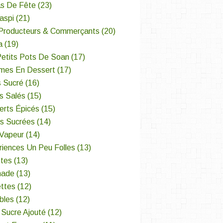
s De Fête
(23)
aspi
(21)
Producteurs & Commerçants
(20)
a
(19)
Petits Pots De Soan
(17)
mes En Dessert
(17)
s Sucré
(16)
s Salés
(15)
erts Épicés
(15)
es Sucrées
(14)
 Vapeur
(14)
iences Un Peu Folles
(13)
ttes
(13)
nade
(13)
ettes
(12)
bles
(12)
 Sucre Ajouté
(12)