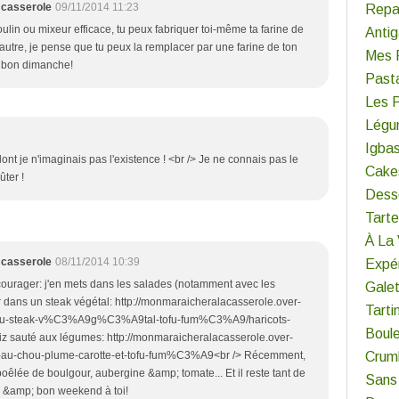
 casserole
09/11/2014 11:23
Repa
oulin ou mixeur efficace, tu peux fabriquer toi-même ta farine de
Antig
eautre, je pense que tu peux la remplacer par une farine de ton
Mes 
t bon dimanche!
Past
Les 
Légu
Igba
t je n'imaginais pas l'existence ! <br /> Je ne connais pas le
Cake
ter !
Dess
Tart
À La
 casserole
08/11/2014 10:39
Expér
courager: j'en mets dans les salades (notamment avec les
Gale
sser dans un steak végétal: http://monmaraicheralacasserole.over-
Tarti
-au-steak-v%C3%A9g%C3%A9tal-tofu-fum%C3%A9/haricots-
Boul
riz sauté aux légumes: http://monmaraicheralacasserole.over-
au-chou-plume-carotte-et-tofu-fum%C3%A9<br /> Récemment,
Crum
 poêlée de boulgour, aubergine &amp; tomate... Et il reste tant de
Sans
es &amp; bon weekend à toi!