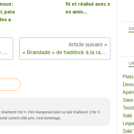
 nous:
fit et réalisé avec s
i, pata
es amis...
les a
SU
Barres de céréales pour faire le plein d'énergie (et de gourmandise)
« Brandade » de haddock à la raclette
CA
Plats
Dess
Apéri
Sans
Test
raiment !<br /> J'en mangerais bien ce soir d'ailleurs :)<br />
Salé
u fumé correct côté prix, c'est dommage.
Légu
Salé