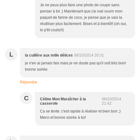
Je ne peux plus faire une photo de coupe sans
penser à toi ;) Maintenant que j'ai osé ouvrir mon
paquet de farine de coco, je pense que je vais la
réutiliser plus facilement. Bises et à bientôt! (oh oui,
le p'tit coulis!!)
L
la cuillère aux mille délices
06/10/2014 20:31
je n'en ai jamais fais mais je ne doute pas qu'il soit très bon!
bonne soirée
Répondre
C
Céline Mon Maraîcher à la
06/10/2014
casserole
21:42
Ca se tente: c'est rapide à réaliser et bien bon ;)
Merci et bonne soirée à toi!