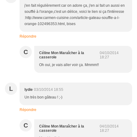
j'en fait régulièrement car on adore ça, j'en ai fait un aussi en
soufflé à l'orange,c'est un délice, voici le lien si ça t'intéresse
:http://www.carmen-cuisine.com/article-gateau-souffle-a-l-
orange-102496353.html, bises
Répondre
C
Céline Mon Maraîcher à la
04/10/2014
casserole
18:27
Oh oui, je vais aller voir ça. Mmmm!!
L
lydie
03/10/2014 18:55
Un très bon gâteau ! ;-)
Répondre
C
Céline Mon Maraîcher à la
04/10/2014
casserole
18:27