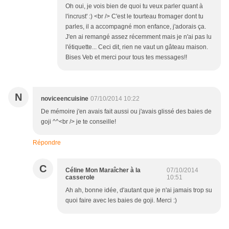
Oh oui, je vois bien de quoi tu veux parler quant à
l'incrust' :) <br /> C'est le tourteau fromager dont tu
parles, il a accompagné mon enfance, j'adorais ça.
J'en ai remangé assez récemment mais je n'ai pas lu
l'étiquette... Ceci dit, rien ne vaut un gâteau maison.
Bises Veb et merci pour tous tes messages!!
N
noviceencuisine
07/10/2014 10:22
De mémoire j'en avais fait aussi ou j'avais glissé des baies de
goji ^^<br /> je te conseille!
Répondre
C
Céline Mon Maraîcher à la
07/10/2014
casserole
10:51
Ah ah, bonne idée, d'autant que je n'ai jamais trop su
quoi faire avec les baies de goji. Merci :)