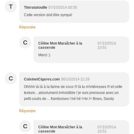
T
Titeratatouille
07/10/2014 00:05
Cette version doit être sympa!
Répondre
C
Céline Mon Maraîcher à la
07/10/2014
casserole
10:51
Merci :)
C
CuisinetCigares.com
06/10/2014 22:26
Ohhhh là là à la farine de coco !!! là tu m'intéresses !!! et cette
texture... absolument irrésistible ! je suis preneuse avec un
petit coulis de ... framboises ! hé hé !<br /> Bises, Sandy
Répondre
C
Céline Mon Maraîcher à la
07/10/2014
casserole
10:51