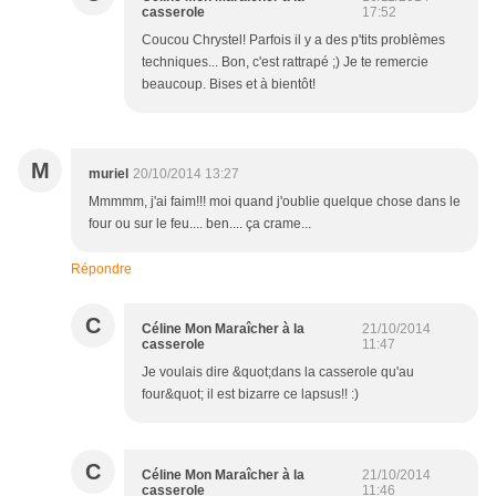
casserole
17:52
Coucou Chrystel! Parfois il y a des p'tits problèmes
techniques... Bon, c'est rattrapé ;) Je te remercie
beaucoup. Bises et à bientôt!
M
muriel
20/10/2014 13:27
Mmmmm, j'ai faim!!! moi quand j'oublie quelque chose dans le
four ou sur le feu.... ben.... ça crame...
Répondre
C
Céline Mon Maraîcher à la
21/10/2014
casserole
11:47
Je voulais dire &quot;dans la casserole qu'au
four&quot; il est bizarre ce lapsus!! :)
C
Céline Mon Maraîcher à la
21/10/2014
casserole
11:46