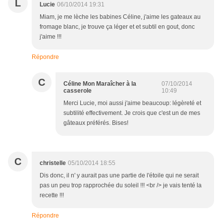
L
Lucie
06/10/2014 19:31
Miam, je me lèche les babines Céline, j'aime les gateaux au
fromage blanc, je trouve ça léger et et subtil en gout, donc
j'aime !!!
Répondre
C
Céline Mon Maraîcher à la
07/10/2014
casserole
10:49
Merci Lucie, moi aussi j'aime beaucoup: légèreté et
subtilité effectivement. Je crois que c'est un de mes
gâteaux préférés. Bises!
C
christelle
05/10/2014 18:55
Dis donc, il n' y aurait pas une partie de l'étoile qui ne serait
pas un peu trop rapprochée du soleil !!! <br /> je vais tenté la
recette !!!
Répondre