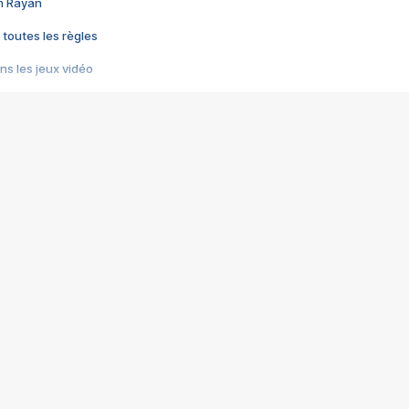
im Rayan
 toutes les règles
s les jeux vidéo
us choquant de Rockstar ? - Le scandale BULLY
e plus moche de Steam
du RÊVE tourne au CAUCHEMAR
pendant 8 heures
it… à tort
umiliés par un jeu vidéo
ire - Final Fantasy 8
ti un empire - Age of Empires
story DOFUS
tard, il crée l'un des pires jeux de tous les temps, MindsEye.