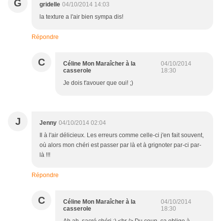
G
gridelle
04/10/2014 14:03
la texture a l'air bien sympa dis!
Répondre
C
Céline Mon Maraîcher à la
04/10/2014
casserole
18:30
Je dois t'avouer que oui! ;)
J
Jenny
04/10/2014 02:04
Il à l'air délicieux. Les erreurs comme celle-ci j'en fait souvent,
où alors mon chéri est passer par là et à grignoter par-ci par-
là !!!
Répondre
C
Céline Mon Maraîcher à la
04/10/2014
casserole
18:30