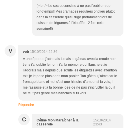
:)<br /> Le secret consiste à ne pas l'oublier trop
longtemps!! Mes cramages réguliers ont lieu plutôt
dans la casserole qu'au frigo (notamment lors de
cuisson de légumes à l'étouffée : 2 fois cette
semaine!!)
V
veb
15/10/2014 22:36
A une époque j'achetais tu sais le gâteau avec la croute noir,
tiens j'ai oublié le nom, j'ai la mémoire qui flanche et je
l'adorais mais depuis que scrute les étiquettes avec attention
exit je le pose plus dans mon panier. Ton gâteau j'aime car le
fromage blanc et moi c'est une histoire d'amour si tu vois, il
me rassasie et a la bonne idée de ne pas s'incruSter là où il
ne faut pas genre mes hanches si tu vois.
Répondre
C
Céline Mon Maraîcher à la
15/10/2014
casserole
23:43