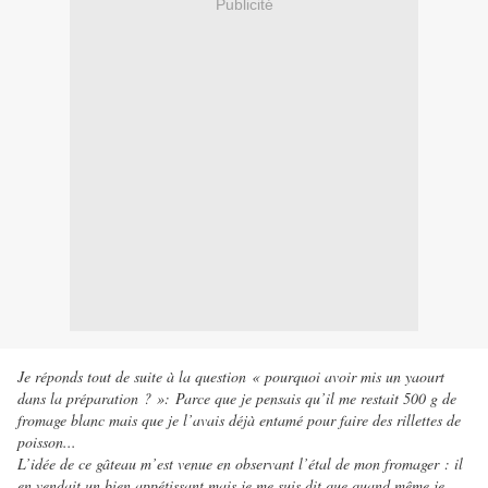
Publicité
Je réponds tout de suite à la question « pourquoi avoir mis un yaourt
dans la préparation ? »: Parce que je pensais qu’il me restait 500 g de
fromage blanc mais que je l’avais déjà entamé pour faire des rillettes de
poisson...
L’idée de ce gâteau m’est venue en observant l’étal de mon fromager : il
en vendait un bien appétissant mais je me suis dit que quand même je