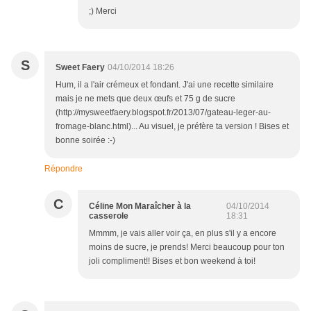
;) Merci
S
Sweet Faery
04/10/2014 18:26
Hum, il a l'air crémeux et fondant. J'ai une recette similaire
mais je ne mets que deux œufs et 75 g de sucre
(http://mysweetfaery.blogspot.fr/2013/07/gateau-leger-au-
fromage-blanc.html)... Au visuel, je préfère ta version ! Bises et
bonne soirée :-)
Répondre
C
Céline Mon Maraîcher à la
04/10/2014
casserole
18:31
Mmmm, je vais aller voir ça, en plus s'il y a encore
moins de sucre, je prends! Merci beaucoup pour ton
joli compliment!! Bises et bon weekend à toi!