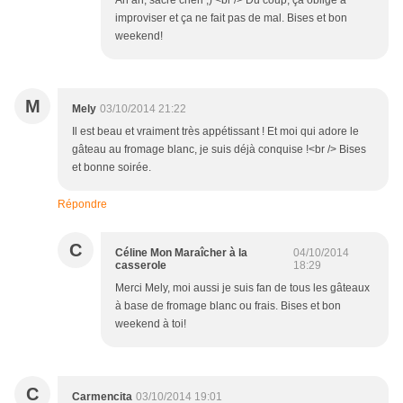
Ah ah, sacré chéri ;) <br /> Du coup, ça oblige à
improviser et ça ne fait pas de mal. Bises et bon
weekend!
M
Mely
03/10/2014 21:22
Il est beau et vraiment très appétissant ! Et moi qui adore le
gâteau au fromage blanc, je suis déjà conquise !<br /> Bises
et bonne soirée.
Répondre
C
Céline Mon Maraîcher à la
04/10/2014
casserole
18:29
Merci Mely, moi aussi je suis fan de tous les gâteaux
à base de fromage blanc ou frais. Bises et bon
weekend à toi!
C
Carmencita
03/10/2014 19:01