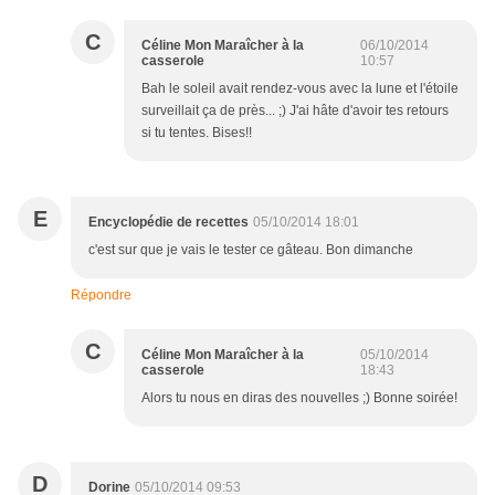
C
Céline Mon Maraîcher à la
06/10/2014
casserole
10:57
Bah le soleil avait rendez-vous avec la lune et l'étoile
surveillait ça de près... ;) J'ai hâte d'avoir tes retours
si tu tentes. Bises!!
E
Encyclopédie de recettes
05/10/2014 18:01
c'est sur que je vais le tester ce gâteau. Bon dimanche
Répondre
C
Céline Mon Maraîcher à la
05/10/2014
casserole
18:43
Alors tu nous en diras des nouvelles ;) Bonne soirée!
D
Dorine
05/10/2014 09:53